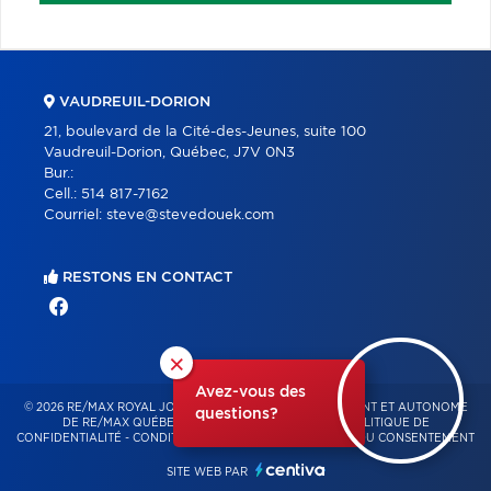
VAUDREUIL-DORION
21, boulevard de la Cité-des-Jeunes, suite 100
Vaudreuil-Dorion, Québec, J7V 0N3
Bur.:
Cell.:
514 817-7162
Courriel:
steve@stevedouek.com
RESTONS EN CONTACT
×
Avez-vous des
© 2026 RE/MAX ROYAL JORDAN – FRANCHISÉ INDÉPENDANT ET AUTONOME
questions?
DE RE/MAX QUÉBEC – TOUS DROITS RÉSERVÉS -
POLITIQUE DE
CONFIDENTIALITÉ
-
CONDITIONS D'UTILISATION
-
GESTION DU CONSENTEMENT
SITE WEB PAR